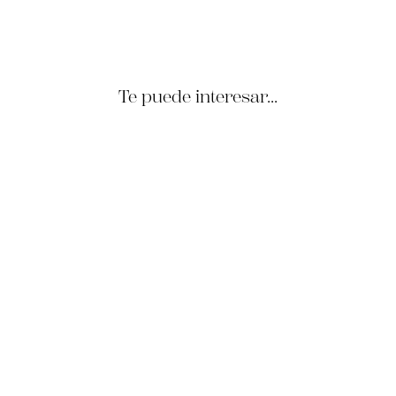
€54.95
Te puede interesar...
Pañuelo Seda Twill Rubí
Geometría Café, Ocre y
Burdeos