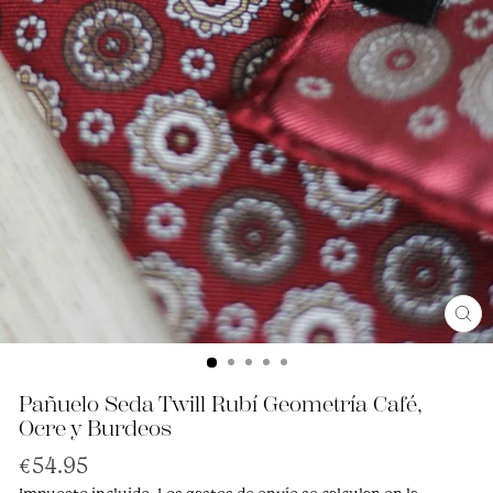
Cerr
(esc
Pañuelo Seda Twill Rubí Geometría Café,
Ocre y Burdeos
Precio
€54.95
habitual