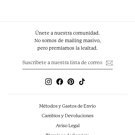
€54.95
Únete a nuestra comunidad.
No somos de mailing masivo,
pero premiamos la lealtad.
Suscríbete
Suscribir
a
nuestra
lista
de
Instagram
Facebook
Pinterest
TikTok
correo
Métodos y Gastos de Envío
Cambios y Devoluciones
Aviso Legal