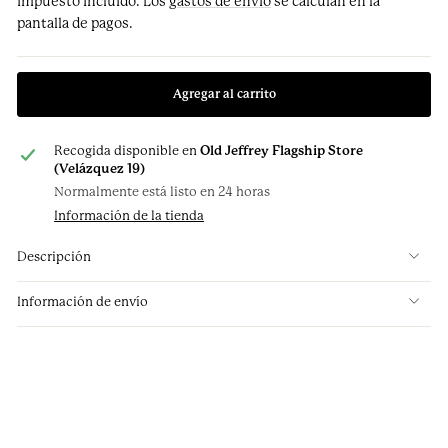
Impuesto incluido. Los
gastos de envío
se calculan en la
pantalla de pagos.
Agregar al carrito
Recogida disponible en
Old Jeffrey Flagship Store
(Velázquez 19)
Normalmente está listo en 24 horas
Información de la tienda
Descripción
Información de envío
Pañuelo Seda Twill Rubí
Geometría Café, Ocre y
Burdeos