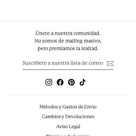
€1,490.00
Únete a nuestra comunidad.
No somos de mailing masivo,
pero premiamos la lealtad.
Suscríbete
Suscribir
a
nuestra
lista
de
Instagram
Facebook
Pinterest
TikTok
correo
Métodos y Gastos de Envío
Cambios y Devoluciones
Aviso Legal