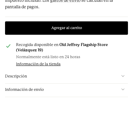
Impuesto incluido. Los
gastos de envío
se calculan en la
pantalla de pagos.
Agregar al carrito
Recogida disponible en
Old Jeffrey Flagship Store
(Velázquez 19)
Normalmente está listo en 24 horas
Información de la tienda
Descripción
Información de envío
Traje MTM Hueso Marfil
Solapa Punta Lanza 10,5 cm
€1,490.00