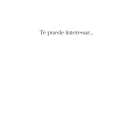
Te puede interesar...
Traje MTM Hueso Marfil
Solapa Punta Lanza 10,5
cm