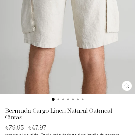
Ence
(Esc
Bermuda Cargo Linen Natural Oatmeal
Cintas
Preço
Preço
€79.95
€47.97
normal
de