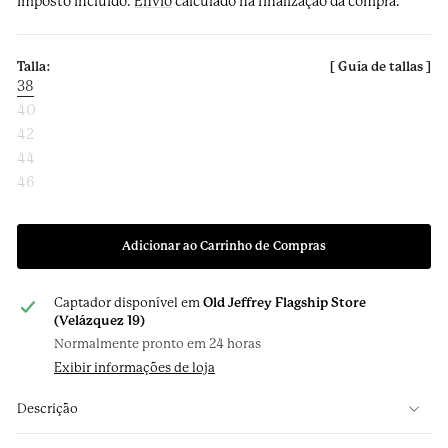
Imposto incluído.
Envio
calculado na finalização da compra.
saldo
38
40
42
44
46
Adicionar ao Carrinho de Compras
Captador disponível em
Old Jeffrey Flagship Store
(Velázquez 19)
Normalmente pronto em 24 horas
Exibir informações de loja
Descrição