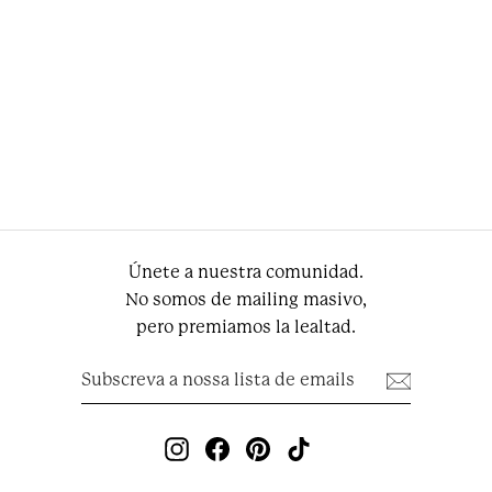
Bermuda Cargo Linen
Natural Oatmeal Cintas
Preço normal
Preço de saldo
€79.95
€47.97
Únete a nuestra comunidad.
No somos de mailing masivo,
pero premiamos la lealtad.
Subscreva
Subscrever
a
nossa
lista
de
Instagram
Facebook
Pinterest
TikTok
emails