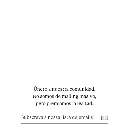
Camisa social listrada
branca e azul marinho
SEM abotoaduras
€85.95
Únete a nuestra comunidad.
No somos de mailing masivo,
pero premiamos la lealtad.
Subscreva
Subscrever
a
nossa
lista