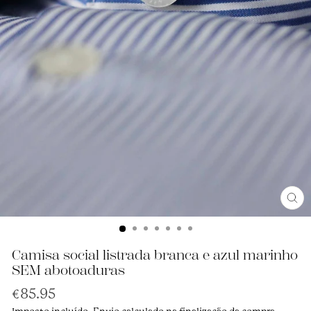
Ence
(Esc
Camisa social listrada branca e azul marinho
SEM abotoaduras
Preço
€85.95
normal