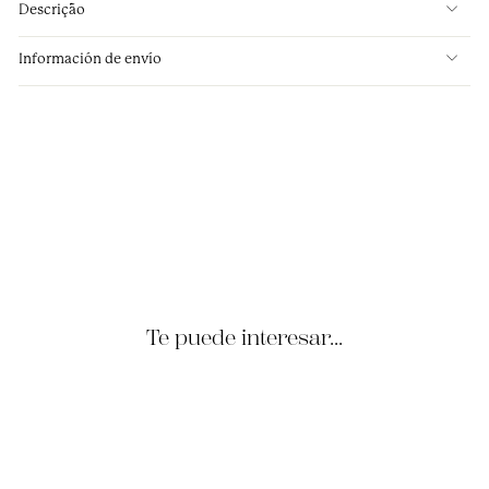
Descrição
Información de envío
Camisa social listrada branca
e azul marinho SEM
abotoaduras
€85.95
Te puede interesar...