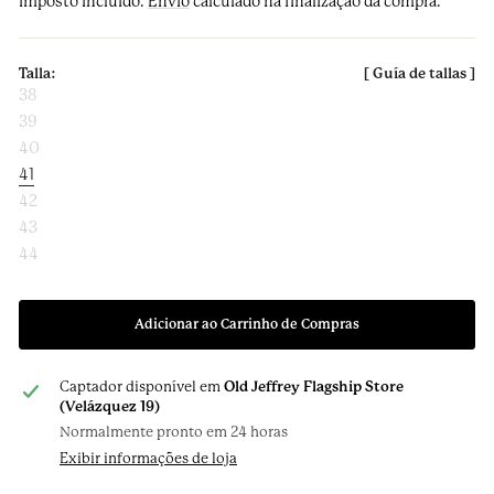
Imposto incluído.
Envio
calculado na finalização da compra.
38
39
40
41
42
43
44
Adicionar ao Carrinho de Compras
Captador disponível em
Old Jeffrey Flagship Store
(Velázquez 19)
Normalmente pronto em 24 horas
Exibir informações de loja