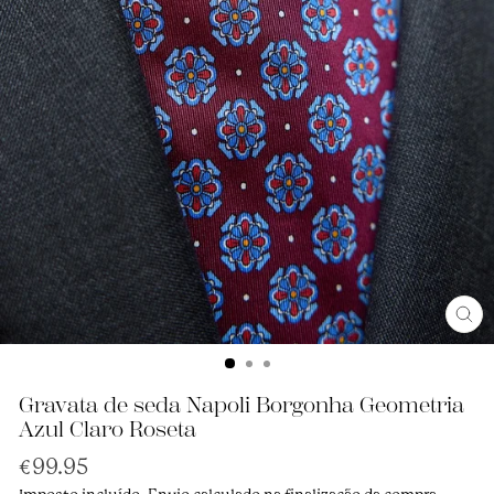
Ence
(Esc
Gravata de seda Napoli Borgonha Geometria
Azul Claro Roseta
Preço
€99.95
normal