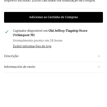
Imposto incluído.
Envio
calculado na finalização da compra.
Adicionar ao Carrinho de Compras
Captador disponível em
Old Jeffrey Flagship Store
(Velázquez 19)
Normalmente pronto em 24 horas
Exibir informações de loja
Descrição
Información de envío
Gravata de seda Napoli
Borgonha Geometria Azul
Claro Roseta
€99.95