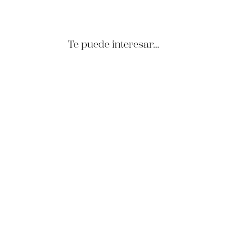
Te puede interesar...
Gravata de seda Napoli
Borgonha Geometria Azul
Claro Roseta
€99.95